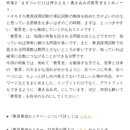
特集2「まずコレだけは押さえる！書き込み式教育史まとめノー
ト」
⇒そろそろ教員採用試験の筆記試験の勉強を始めた方がよいのかな
と思っている受験生も多いはずのこの時期。まずは、とっつきやす
い「教育史」から勉強していくのもおススメです！
「教育史」は、知識の有無を試される問題がほとんどですので、知
っていれば簡単に解ける問題が多いです。また、教員採用試験で出
題される問題数は数問と少ないところが多いですが、知っていれば
確実に点数につなげることができる分野です。
今回の特集では、初めて「教育史」を勉強する方でも、世界と日本
の「教育」の大まかな流れが分かるように、左ページに年表、右ペ
ージには、ちょっと詳しめの覚えておいてほしい人物や作品、キー
ワードなどをまとめました。インプットだけでなく、アウトプット
もできるように「書き込み式」にしています。ぜひ、何回も解いて
「教育史」を自分のものにしてください！
■『教員養成セミナー』について詳しくは
こちら
■『教員養成セミナー』12月号の購入は
こちら
からどうぞ。