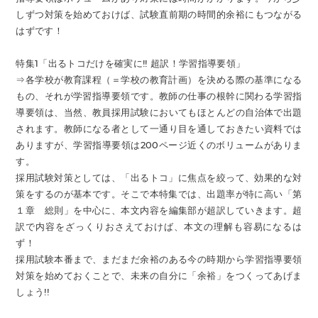
しずつ対策を始めておけば、試験直前期の時間的余裕にもつながる
はずです！
特集1「出るトコだけを確実に!! 超訳！学習指導要領」
⇒各学校が教育課程（＝学校の教育計画）を決める際の基準になる
もの、それが学習指導要領です。教師の仕事の根幹に関わる学習指
導要領は、当然、教員採用試験においてもほとんどの自治体で出題
されます。教師になる者として一通り目を通しておきたい資料では
ありますが、学習指導要領は200ページ近くのボリュームがありま
す。
採用試験対策としては、「出るトコ」に焦点を絞って、効果的な対
策をするのが基本です。そこで本特集では、出題率が特に高い「第
１章 総則」を中心に、本文内容を編集部が超訳していきます。超
訳で内容をざっくりおさえておけば、本文の理解も容易になるは
ず！
採用試験本番まで、まだまだ余裕のある今の時期から学習指導要領
対策を始めておくことで、未来の自分に「余裕」をつくってあげま
しょう!!