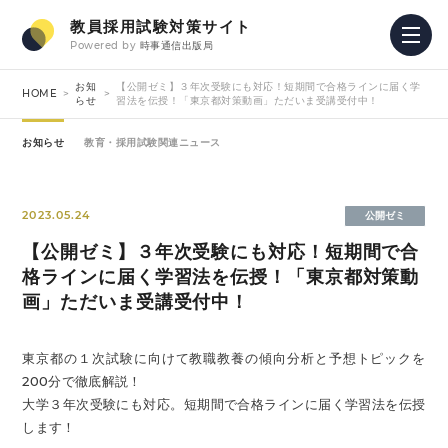
教員採用試験対策サイト
Powered by
時事通信出版局
お知
【公開ゼミ】３年次受験にも対応！短期間で合格ラインに届く学
HOME
らせ
習法を伝授！「東京都対策動画」ただいま受講受付中！
お知らせ
教育・採用試験関連ニュース
2023.05.24
公開ゼミ
【公開ゼミ】３年次受験にも対応！短期間で合
格ラインに届く学習法を伝授！「東京都対策動
画」ただいま受講受付中！
東京都の１次試験に向けて教職教養の傾向分析と予想トピックを
200分で徹底解説！
大学３年次受験にも対応。短期間で合格ラインに届く学習法を伝授
します！