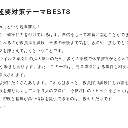
超要対策テーマBEST8
ヵ月という超直前期！
ら、確実に力を付けているはず。自信をもって本番に臨むことがで
られるのが教員採用試験。最後の最後まで気を引き締め、少しでも
マを押さえておくということです。
ウイルス感染症の拡大防止のため、多くの学校で休業措置がとられて
う動きもあります。また、この一年は、児童虐待による事件も相次い
導入されます。
は実にたくさんあります。これらはきっと、教員採用試験にも影響
験を知り尽くしている３人のプロに、今夏注目のトピックをざっく
、密度と精度が高い情報を提供できるのは、教セミだけです！
い！