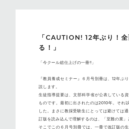
「CAUTION! 12年ぶ
る！」
「今クール総仕上げの一冊‼︎」
『教員養成セミナー』６月号別冊は、12年ぶ
説します。
生徒指導提要は、文部科学省が公表している
ものです。最初に出されたのは2010年。そ
した。まさに教採受験生にとっては避けては通
訂版を読み込んで理解するのは、「至難の業」
そこでこの６月号別冊では、一冊で改訂版の