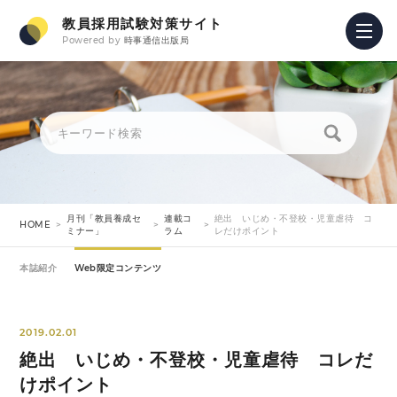
教員採用試験対策サイト
Powered by
時事通信出版局
月刊「教員養成セ
連載コ
絶出 いじめ・不登校・児童虐待 コ
HOME
ミナー」
ラム
レだけポイント
本誌紹介
Web限定コンテンツ
2019.02.01
絶出 いじめ・不登校・児童虐待 コレだ
けポイント