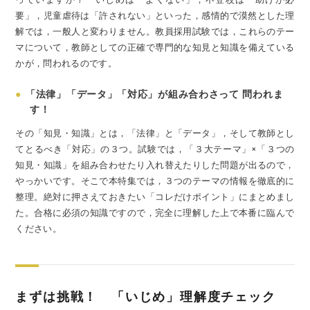
要」，児童虐待は「許されない」といった，感情的で漠然とした理
解では，一般人と変わりません。教員採用試験では，これらのテー
マについて，教師としての正確で専門的な知見と知識を備えている
かが，問われるのです。
●
「法律」「データ」「対応」が組み合わさって 問われま
す！
その「知見・知識」とは，「法律」と「データ」，そして教師とし
てとるべき「対応」の３つ。試験では，「３大テーマ」×「３つの
知見・知識」を組み合わせたり入れ替えたりした問題が出るので，
やっかいです。そこで本特集では，３つのテーマの情報を徹底的に
整理。絶対に押さえておきたい「コレだけポイント」にまとめまし
た。合格に必須の知識ですので，完全に理解した上で本番に臨んで
ください。
まずは挑戦！ 「いじめ」理解度チェック