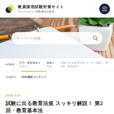
教員採用試験対策サイト
Powered by
時事通信出版局
月刊「教員養成セ
連載コ
試験に出る教育法規 スッキリ解説！ 第
HOME
ミナー」
ラム
2回・教育基本…
本誌紹介
Web限定コンテンツ
2018.11.01
試験に出る教育法規 スッキリ解説！ 第2
回・教育基本法