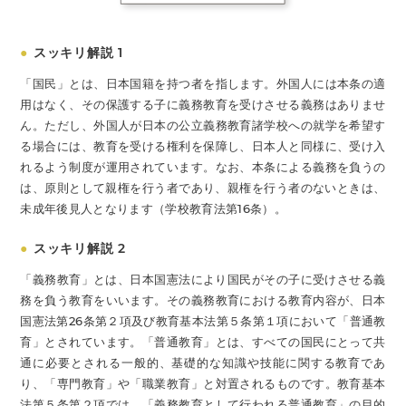
●
スッキリ解説 1
「国民」とは、日本国籍を持つ者を指します。外国人には本条の適
用はなく、その保護する子に義務教育を受けさせる義務はありませ
ん。ただし、外国人が日本の公立義務教育諸学校への就学を希望す
る場合には、教育を受ける権利を保障し、日本人と同様に、受け入
れるよう制度が運用されています。なお、本条による義務を負うの
は、原則として親権を行う者であり、親権を行う者のないときは、
未成年後見人となります（学校教育法第16条）。
●
スッキリ解説 2
「義務教育」とは、日本国憲法により国民がその子に受けさせる義
務を負う教育をいいます。その義務教育における教育内容が、日本
国憲法第26条第２項及び教育基本法第５条第１項において「普通教
育」とされています。「普通教育」とは、すべての国民にとって共
通に必要とされる一般的、基礎的な知識や技能に関する教育であ
り、「専門教育」や「職業教育」と対置されるものです。教育基本
法第５条第２項では、「義務教育として行われる普通教育」の目的