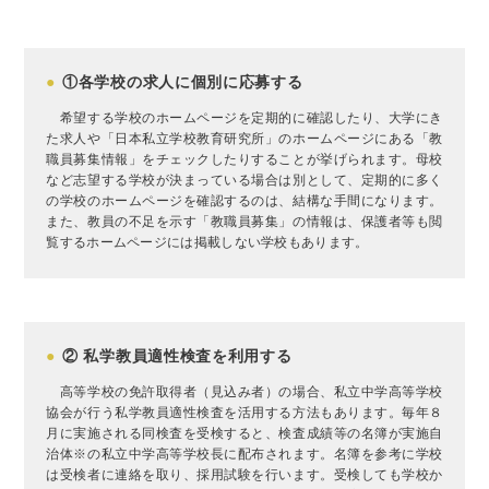
●
①各学校の求人に個別に応募する
希望する学校のホームページを定期的に確認したり、大学にき
た求人や「日本私立学校教育研究所」のホームページにある「教
職員募集情報」をチェックしたりすることが挙げられます。母校
など志望する学校が決まっている場合は別として、定期的に多く
の学校のホームページを確認するのは、結構な手間になります。
また、教員の不足を示す「教職員募集」の情報は、保護者等も閲
覧するホームページには掲載しない学校もあります。
●
② 私学教員適性検査を利用する
高等学校の免許取得者（見込み者）の場合、私立中学高等学校
協会が行う私学教員適性検査を活用する方法もあります。毎年８
月に実施される同検査を受検すると、検査成績等の名簿が実施自
治体※の私立中学高等学校長に配布されます。名簿を参考に学校
は受検者に連絡を取り、採用試験を行います。受検しても学校か