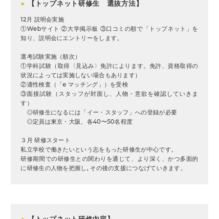
●
【トップネット研修生 選抜方法】
12月 説明会実施
①Webサイト ②大学掲示板 ③口コミの順で「トップネット」を
知り、説明会にエントリーをします。
選考試験実施（順次）
①学科試験（取得〈見込み〉免許によります。免許、資格取得の
状況によっては実施しない場合もあります）
②適性検査（「e マッチング」）を受検
③面接試験（スタッフが対面し、人物・意欲を確認していきま
す）
◎研修生になるには「イー・スタッフ」への登録が必要
◎定員は東京・大阪、各40〜50名程度
３月 研修スタート
私立学校で働きたいという志をもった研修生が中心です。
研修期間での研修生との関わりを通じて、より深く、かつ多面的
に研修生の人物を把握し, その後の支援につなげていきます。
●
【トップネット研修内容】