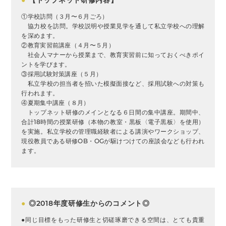
①学校訪問（３月〜６月ごろ）
協力校を訪問。学校説明や授業見学を通して私立学校への理解
を深めます。
②教育実習前講座（４月〜５月）
社会人マナーから授業まで、教育実習前に知っておくべきポイ
ントを学びます。
③採用試験対策講座（５月）
私立学校の担当者を招いた模擬面接など、採用試験への対策も
行われます。
④夏期集中講座（８月）
トップネット研修のメインとなる６日間の集中講座。期間中、
合計18時間の授業研修（本物の教室・黒板〈電子黒板〉を使用）
を実施。私立学校の管理職経験者による講演やワークショップ、
現役教員である研修OB・OGが駆けつけての座談会なども行われ
ます。
●
◎2018年度研修生からのコメント◎
●同じ目標をもった研修生と切磋琢磨できる空間は、とても貴重