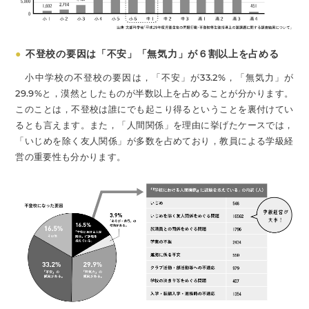
●
不登校の要因は「不安」「無気力」が６割以上を占める
小中学校の不登校の要因は，「不安」が33.2%，「無気力」が
29.9%と，漠然としたものが半数以上を占めることが分かります。
このことは，不登校は誰にでも起こり得るということを裏付けてい
るとも言えます。また，「人間関係」を理由に挙げたケースでは，
「いじめを除く友人関係」が多数を占めており，教員による学級経
営の重要性も分かります。