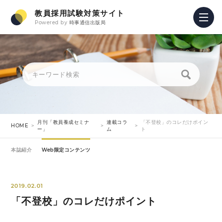
教員採用試験対策サイト
Powered by
時事通信出版局
月刊「教員養成セミナ
連載コラ
「不登校」のコレだけポイン
HOME
ー」
ム
ト
本誌紹介
Web限定コンテンツ
2019.02.01
「不登校」のコレだけポイント