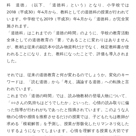
科 道徳」（以下、「道徳科」という）となり、小学校では
2018（平成30）年4月から、教科としての道徳科の授業が行われて
います。中学校でも2019（平成31）年4月から「道徳科」が完全実
施されます。
「道徳科」はこれまでの「道徳の時間」のように、学校の教育活動
全体としての道徳教育の「要」であることに変わりはありません
が、教材は従来の副読本や読み物資料だけでなく、検定教科書が使
われることになり、また、教科になったことで、評価も導入されま
した。
それでは、従来の道徳教育と何が変わるのでしょうか。変化のキー
ワードは、「読む道徳」から「考え、議論する道徳」への転換と言
われています。
これまでの「道徳の時間」では、読み物教材の登場人物について、
「○○さんの気持ちはどうでしたか」といった、心情の読み取りに偏
った指導が行われがちであったと指摘されています。このような人
物の心情や感情を推察させるだけの授業では、子どもたちは教師が
求める「模範解答」を予測し、授業が形骸化したりマンネリ化した
りするようになってしまいます。心情を理解する授業も大切です