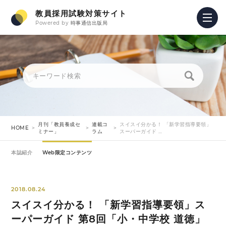
教員採用試験対策サイト
Powered by
時事通信出版局
月刊「教員養成セ
連載コ
スイスイ分かる！ 「新学習指導要領」
HOME
ミナー」
ラム
スーパーガイド …
本誌紹介
Web限定コンテンツ
2018.08.24
スイスイ分かる！ 「新学習指導要領」ス
ーパーガイド 第8回「小・中学校 道徳」