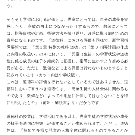
う。
そもそも学習における評価とは、児童にとっては、自分の成長を実
感したり、意欲の向上につながったりするもので、教師にとって
は、指導目標や計画、指導方法を振り返り、改善に取り組むための
資料になるものです。「道徳科」における評価も同様で、新学習指
導要領では、「第３章 特別の教科 道徳」の「第３ 指導計画の作成
と内容の取扱い」の４において、「児童（生徒）の学習状況や道徳
性に係る成長の様子を継続的に把握し、指導に生かすよう努める必
要がある。ただし、数値などによる評価は行わないものとする」と
記されています（カッコ内は中学校版）。
これは、道徳科の評価を行わないとしているのではありません。道
徳科において養うべき道徳性は、「児童生徒の人格全体に関わるも
のであり、数値などによって不用意に評価してはならないことを特
に明記したもの」（前出・解説書より）だからです。
道徳科の授業は、学習活動である以上、児童生徒の学習状況や成長
の様子を適切に把握し評価することが求められます。ただし、道徳
性は、「極めて多様な児童の人格全体に関わるものであることか