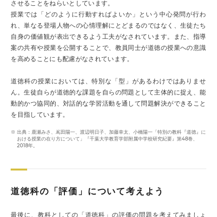
させることをねらいとしています。
授業では「どのように行動すればよいか」という中心発問が行わ
れ、単なる登場人物への心情理解にとどまるのではなく、生徒たち
自身の価値観が表出できるよう工夫がなされています。また、指導
案の共有や授業を公開することで、教員同士が道徳の授業への意識
を高めることにも配慮がなされています。
道徳科の授業においては、特別な「型」があるわけではありませ
ん。生徒自らが道徳的な課題を自らの問題として主体的に捉え、能
動的かつ協同的、対話的な学習活動を通して問題解決ができること
を目指しています。
※ 出典：鹿瀬みさ、嶌田陽一、渡辺明日子、加藤幸太、小橋陽一「特別の教科『道徳』に
おける授業の在り方について」『千葉大学教育学部附属中学校研究紀要』第48巻、
2018年。
道徳科の「評価」について考えよう
最後に、教科としての「道徳科」の評価の問題を考えてみましょ