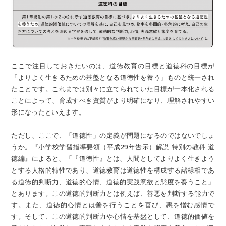
ここで注目しておきたいのは、道徳教育の目標と道徳科の目標が
「よりよく生きるための基盤となる道徳性を養う」ものと統一され
たことです。これまでは別々に立てられていた目標が一本化される
ことによって、育成すべき資質がより明確になり、理解されやすい
形になったといえます。
ただし、ここで、「道徳性」の定義が問題になるのではないでしょ
うか。『小学校学習指導要領（平成29年告示）解説 特別の教科 道
徳編』によると、「『道徳性』とは、人間としてよりよく生きよう
とする人格的特性であり、道徳教育は道徳性を構成する諸様相であ
る道徳的判断力、道徳的心情、道徳的実践意欲と態度を養うこと」
とあります。この道徳的判断力とは例えば、善悪を判断する能力で
す。また、道徳的心情とは善を行うことを喜び、悪を憎む感情で
す。そして、この道徳的判断力や心情を基盤として、道徳的価値を