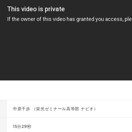
中原千歩 （栄光ゼミナール高等部 ナビオ）
15分29秒