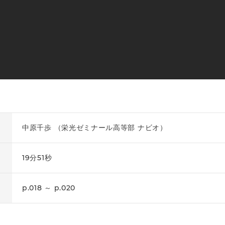
中原千歩 （栄光ゼミナール高等部 ナビオ）
19分51秒
p.018 ～ p.020