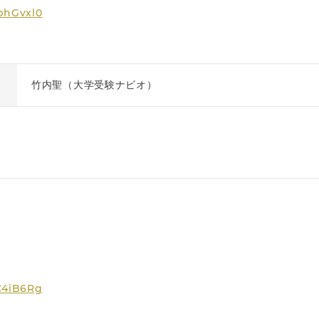
PphGvxl0
竹内聖（大学受験ナビオ）
BC4iB6Rg