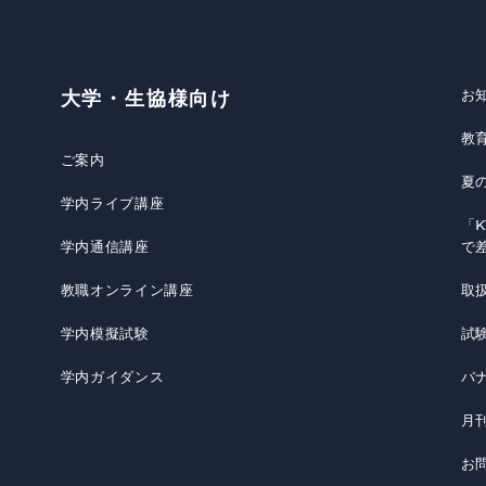
お
大学・生協様向け
教
ご案内
夏
学内ライブ講座
「K
学内通信講座
で
教職オンライン講座
取
学内模擬試験
試
学内ガイダンス
バ
月
お