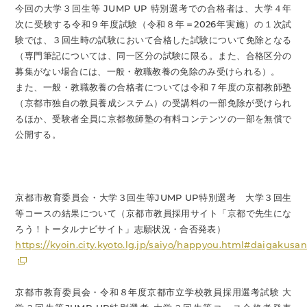
今回の大学３回生等 JUMP UP 特別選考での合格者は、大学４年
次に受験する令和９年度試験（令和８年＝2026年実施）の１次試
験では、３回生時の試験において合格した試験について免除となる
（専門筆記については、同一区分の試験に限る。また、合格区分の
募集がない場合には、一般・教職教養の免除のみ受けられる）。
また、一般・教職教養の合格者については令和７年度の京都教師塾
（京都市独自の教員養成システム）の受講料の一部免除が受けられ
るほか、受験者全員に京都教師塾の有料コンテンツの一部を無償で
公開する。
京都市教育委員会・大学３回生等JUMP UP特別選考 大学３回生
等コースの結果について（京都市教員採用サイト「京都で先生にな
ろう！トータルナビサイト」志願状況・合否発表）
https://kyoin.city.kyoto.lg.jp/saiyo/happyou.html#daigakusa
京都市教育委員会・令和８年度京都市立学校教員採用選考試験 大