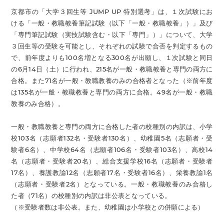
京都市の「大学３回生等 JUMP UP 特別選考」は、１次試験にお
ける「一般・教職教養筆記試験（以下「一般・教職教養」）」及び
「専門筆記試験（実技試験含む・以下「専門」）」について、大学
３回生等の受験を可能とし、それぞれの試験で合否を判定するもの
で、前年度よりも100名増となる300名が出願し、１次試験と同日
の6月14日（土）に行われ、215名が一般・教職教養と専門の両方に
合格。また71名が一般・教職教養のみの合格者となった（※前年度
は135名が一般・教職教養と専門の両方に合格。49名が一般・教職
教養のみ合格）。
一般・教職教養と専門の両方に合格した者の校種別の内訳は、小学
校103名（志願者132名・受験者130名）、幼稚園5名（志願者・受
験者6名）、中学校64名（志願者106名・受験者103名）、高校14
名（志願者・受験者20名）、総合支援学校16名（志願者・受験者
17名）、養護教諭12名（志願者17名・受験者16名）、栄養教諭1名
（志願者・受験者2名）となっている。一般・教職教養のみ合格し
た者（71名）の校種別の内訳は非公表となっている。
（※受験者数は非公表。また、幼稚園は小学校との併願による）