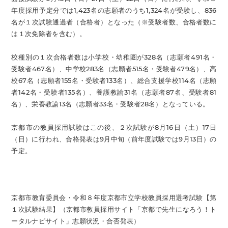
年度採用予定分では1,423名の志願者のうち1,324名が受験し、836
名が１次試験通過者（合格者）となった（※受験者数、合格者数に
は１次免除者を含む）。
校種別の１次合格者数は小学校・幼稚圏が328名（志願者491名・
受験者467名）、中学校283名（志願者515名・受験者479名）、高
校67名（志願者155名・受験者133名）、総合支援学校114名（志願
者142名・受験者135名）、養護教諭31名（志願者87名、受験者81
名）、栄養教諭13名（志願者33名・受験者28名）となっている。
京都市の教員採用試験はこの後、２次試験が8月16日（土）17日
（日）に行われ、合格発表は9月中旬（前年度試験では9月13日）の
予定。
京都市教育委員会・令和８年度京都市立学校教員採用選考試験【第
１次試験結果】（京都市教員採用サイト「京都で先生になろう！ト
ータルナビサイト」志願状況・合否発表）