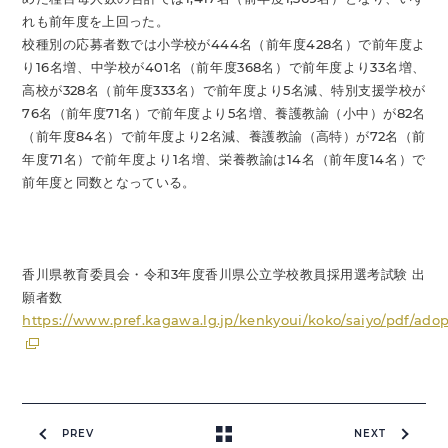
れも前年度を上回った。
校種別の応募者数では小学校が444名（前年度428名）で前年度よ
り16名増、中学校が401名（前年度368名）で前年度より33名増、
高校が328名（前年度333名）で前年度より5名減、特別支援学校が
76名（前年度71名）で前年度より5名増、養護教諭（小中）が82名
（前年度84名）で前年度より2名減、養護教諭（高特）が72名（前
年度71名）で前年度より1名増、栄養教諭は14名（前年度14名）で
前年度と同数となっている。
香川県教育委員会・令和3年度香川県公立学校教員採用選考試験 出
願者数
https://www.pref.kagawa.lg.jp/kenkyoui/koko/saiyo/pdf/ado
PREV
NEXT