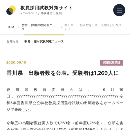
教員採用試験対策サイト
Powered by
時事通信出版局
教育・採用試験関連ニュー
香川県 出願者数を公表。受験者は1,269
HOME
ス
人に
お知らせ
教育・採用試験関連ニュース
2020.06.18
採用試験関連
香川県 出願者数を公表。受験者は1,269人に
香川県教育委員会は、 6月16
日、????????????????????????????????????????????????令
和3年度香川県公立学校教員採用選考試験の出願者数をホームペー
ジで発表した。
今年度の出願者数は実人数で1,269名（前年度1,236名）、併願を含
めた種目毎人数の合計では1,417名（前年度1,369名）となり、いず