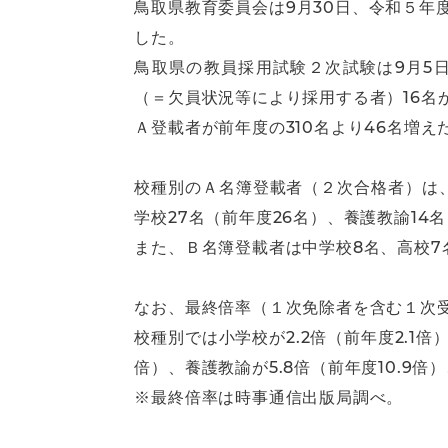
鳥取県教育委員会は9月30日、令和５
した。
鳥取県の教員採用試験２次試験は9月5
（＝欠員状況等により採用する者）16名
Ａ登載者が前年度の310名より46名増
校種別のＡ名簿登載者（２次合格者）は、小
学校27名（前年度26名）、養護教諭1
また、Ｂ名簿登載者は中学校8名、高校7
なお、最終倍率（１次免除者を含む１次受
校種別では小学校が2.2倍（前年度2.1倍）
倍）、養護教諭が5.8倍（前年度10.9倍
※最終倍率は時事通信出版局調べ。