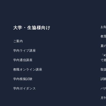
お
大学・生協様向け
教
ご案内
夏
学内ライブ講座
「K
学内通信講座
で
教職オンライン講座
取
学内模擬試験
試
学内ガイダンス
バ
月