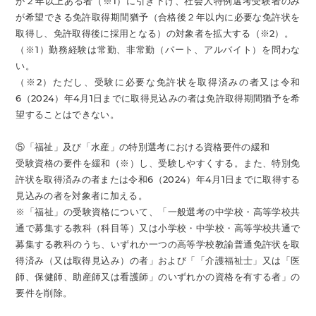
が２年以上ある者（※1）に引き下げ、社会人特例選考受験者のみ
が希望できる免許取得期間猶予（合格後２年以内に必要な免許状を
取得し、免許取得後に採用となる）の対象者を拡大する（※2）。
（※1）勤務経験は常勤、非常勤（パート、アルバイト）を問わな
い。
（※2）ただし、受験に必要な免許状を取得済みの者又は令和
6（2024）年4月1日までに取得見込みの者は免許取得期間猶予を希
望することはできない。
⑤「福祉」及び「水産」の特別選考における資格要件の緩和
受験資格の要件を緩和（※）し、受験しやすくする。また、特別免
許状を取得済みの者または令和6（2024）年4月1日までに取得する
見込みの者を対象者に加える。
※「福祉」の受験資格について、「一般選考の中学校・高等学校共
通で募集する教科（科目等）又は小学校・中学校・高等学校共通で
募集する教科のうち、いずれか一つの高等学校教諭普通免許状を取
得済み（又は取得見込み）の者」および「「介護福祉士」又は「医
師、保健師、助産師又は看護師」のいずれかの資格を有する者」の
要件を削除。