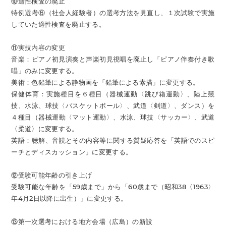
⑩適性検査の廃止
特例選考⑥（社会人経験者）の選考方法を見直し、１次試験で実施
していた適性検査を廃止する。
⑪実技内容の変更
音楽：ピアノ初見演奏と声楽初見視唱を廃止し「ピアノ伴奏付き歌
唱」のみに変更する。
美術：色鉛筆による静物画を「鉛筆による素描」に変更する。
保健体育：実施種目を６種目（器械運動〈跳び箱運動〉、陸上競
技、水泳、球技〈バスケットボール〉、武道〈剣道〉、ダンス）を
４種目（器械運動〈マット運動〉、水泳、球技〈サッカー〉、武道
〈柔道〉に変更する。
英語：聴解、音読とその内容等に関する質疑応答を「英語でのスピ
ーチとディスカッション」に変更する。
⑫受験可能年齢の引き上げ
受験可能な年齢を「59歳まで」から「60歳まで（昭和38〈1963〉
年4月2日以降に出生）」に変更する。
⑬第一次選考における地方会場（広島）の新設