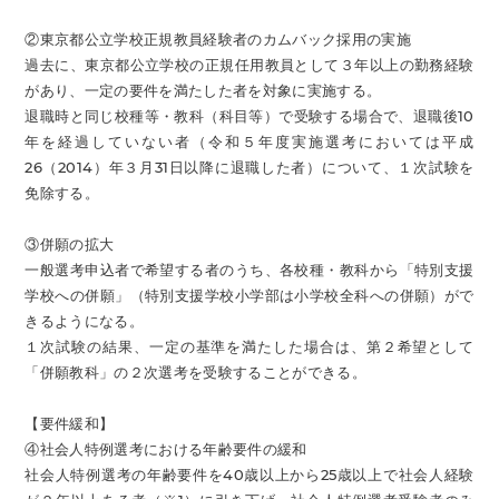
②東京都公立学校正規教員経験者のカムバック採用の実施
過去に、東京都公立学校の正規任用教員として３年以上の勤務経験
があり、一定の要件を満たした者を対象に実施する。
退職時と同じ校種等・教科（科目等）で受験する場合で、退職後10
年を経過していない者（令和５年度実施選考においては平成
26（2014）年３月31日以降に退職した者）について、１次試験を
免除する。
③併願の拡大
一般選考申込者で希望する者のうち、各校種・教科から「特別支援
学校への併願」（特別支援学校小学部は小学校全科への併願）がで
きるようになる。
１次試験の結果、一定の基準を満たした場合は、第２希望として
「併願教科」の２次選考を受験することができる。
【要件緩和】
④社会人特例選考における年齢要件の緩和
社会人特例選考の年齢要件を40歳以上から25歳以上で社会人経験