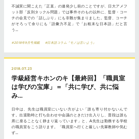
不誠実に聞こえた「正直」の連発少し前のことですが、日大アメフ
ット部「反則タックル問題」では事件そのもの以外に、監督・コー
チの会見での「話しぶり」にも非難が集まりました。監督、コーチ
がそろって余りにも「語彙力不足」で「お粗末な日本語」だと言
う…
#2018年9月号掲載
#日本語コラム『モノは言いよう』
2018.07.23
学級経営キホンのキ【最終回】「職員室
は学びの宝庫」＝「共に学び、共に悩
み…
日中は、先生は職員室にいない方がよい「誰も寄り付かないんで
す。出退勤時と打ち合わせや会議のときだけ出入りし、普段は誰も
席に座ることなく静まり返っています」と、A先生は勤務する学校
の職員室をこう語ります。「職員室へ行くと厳しい先輩教師や気む
ず…