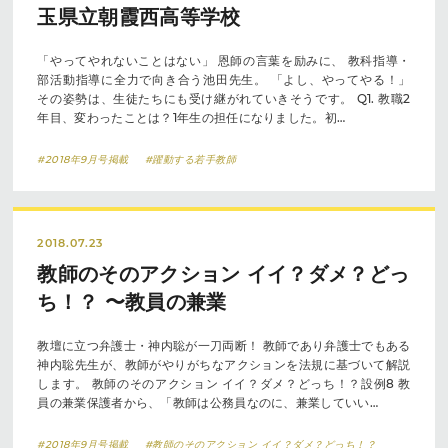
玉県立朝霞西高等学校
「やってやれないことはない」 恩師の言葉を励みに、 教科指導・
部活動指導に全力で向き合う池田先生。 「よし、やってやる！」
その姿勢は、生徒たちにも受け継がれていきそうです。 Q1. 教職2
年目、変わったことは？1年生の担任になりました。初…
#2018年9月号掲載
#躍動する若手教師
2018.07.23
教師のそのアクション イイ？ダメ？どっ
ち！？ 〜教員の兼業
教壇に立つ弁護士・神内聡が一刀両断！ 教師であり弁護士でもある
神内聡先生が、教師がやりがちなアクションを法規に基づいて解説
します。 教師のそのアクション イイ？ダメ？どっち！？設例8 教
員の兼業保護者から、「教師は公務員なのに、兼業していい…
#2018年9月号掲載
#教師のそのアクション イイ？ダメ？どっち！？