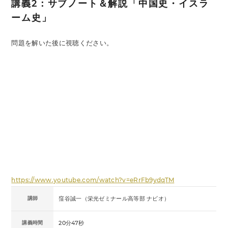
講義2：サブノート＆解説「中国史・イスラ
ーム史」
問題を解いた後に視聴ください。
https://www.youtube.com/watch?v=eRrFb9ydqTM
講師
窪谷誠一（栄光ゼミナール高等部 ナビオ）
講義時間
20分47秒