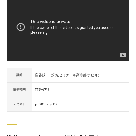
講師
窪谷誠一（栄光ゼミナール高等部 ナビオ）
講義時間
17分47秒
テキスト
p.018 ～ p.021