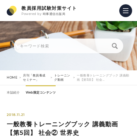
教員採用試験対策サイト
Powered by
時事通信出版局
月刊「教員養成
トレーニン
一般教養トレーニングブック 講義動
HOME
セミナー」
グ動画
画【第5回】 社会…
本誌紹介
Web限定コンテンツ
2018.11.21
一般教養トレーニングブック 講義動画
【第5回】 社会② 世界史