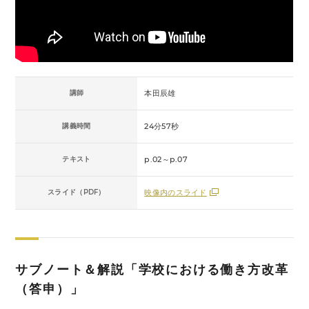
講師
本田辰雄
講義時間
24分57秒
テキスト
p.02～p.07
スライド（PDF）
映像内のスライド
サブノート＆解説「学校における働き方改革
（答申）」