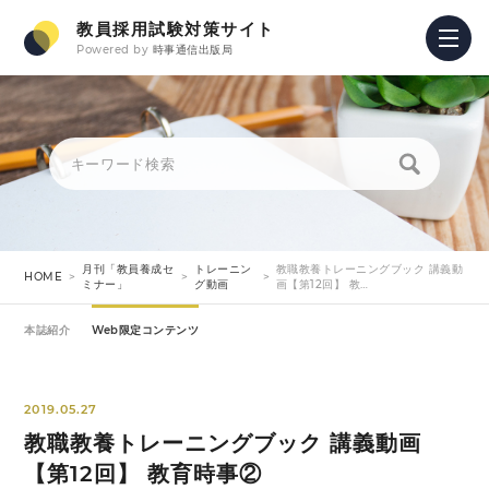
教員採用試験対策サイト
Powered by
時事通信出版局
月刊「教員養成セ
トレーニン
教職教養トレーニングブック 講義動
HOME
ミナー」
グ動画
画【第12回】 教…
本誌紹介
Web限定コンテンツ
2019.05.27
教職教養トレーニングブック 講義動画
【第12回】 教育時事②