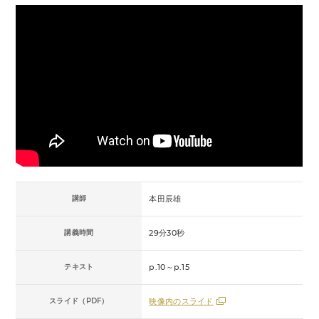
講師
本田辰雄
講義時間
29分30秒
テキスト
p.10～p.15
スライド（PDF）
映像内のスライド