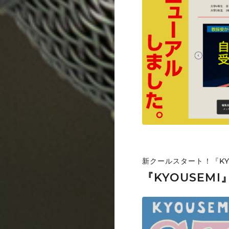
合格サポートライ
新クールスタート！『KY
『KYOUSEM