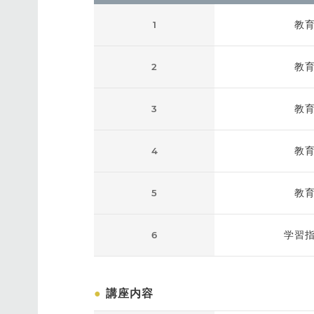
教
1
教
2
教
3
教
4
教
5
学習
6
●
講座内容