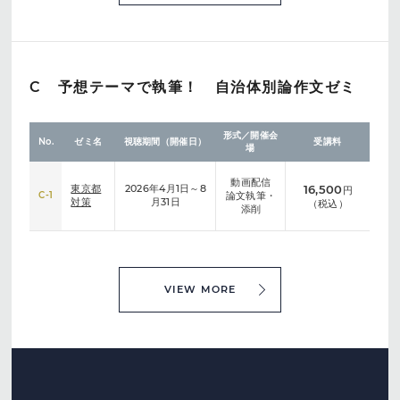
C 予想テーマで執筆！ 自治体別論作文ゼミ
形式／開催会
No.
ゼミ名
視聴期間（開催日）
受講料
場
動画配信
東京都
2026年4月1日～8
16,500
円
C-1
論文執筆・
対策
月31日
（税込）
添削
VIEW MORE