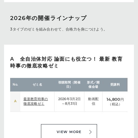
2026年の開催ラインナップ
3タイプのゼミを組み合わせて、合格力を身につけよう。
A 全自治体対応 論面にも役立つ！ 最新 教育
時事の徹底攻略ゼミ
視聴期間（開催
形式／開
No.
ゼミ名
受講料
日）
催会場
最新教育時事の
2026年3月2日
動画配
14,800
円
A
徹底攻略ゼミ
～8月31日
信
（税込）
VIEW MORE