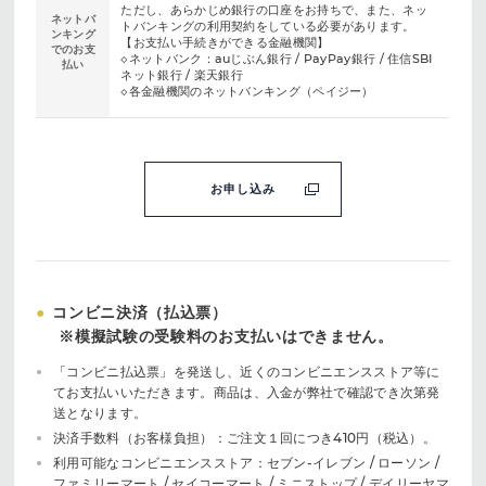
ただし、あらかじめ銀行の口座をお持ちで、また、ネッ
ネットバ
トバンキングの利用契約をしている必要があります。
ンキング
【お支払い手続きができる金融機関】
でのお支
◇ネットバンク：auじぶん銀行 / PayPay銀行 / 住信SBI
払い
ネット銀行 / 楽天銀行
◇各金融機関のネットバンキング（ペイジー）
お申し込み
●
コンビニ決済（払込票）
※模擬試験の受験料のお支払いはできません。
「コンビニ払込票」を発送し、近くのコンビニエンスストア等に
てお支払いいただきます。商品は、入金が弊社で確認でき次第発
送となります。
決済手数料（お客様負担）：ご注文１回につき410円（税込）。
利用可能なコンビニエンスストア：セブン-イレブン / ローソン /
ファミリーマート / セイコーマート / ミニストップ / デイリーヤマ