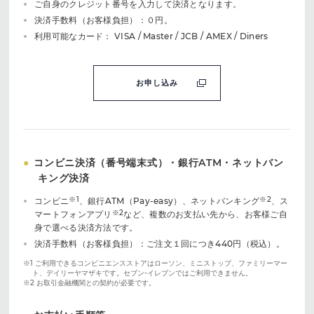
ご自身のクレジット番号を入力して決済となります。
決済手数料（お客様負担）：０円。
利用可能なカード： VISA / Master / JCB / AMEX / Diners
お申し込み
●
コンビニ決済（番号端末式）・銀行ATM・ネットバン
キング決済
※1
※2
コンビニ
、銀行ATM（Pay-easy）、ネットバンキング
、ス
※2
マートフォンアプリ
など、複数のお支払い先から、お客様ご自
身で選べる決済方法です。
決済手数料（お客様負担）：ご注文１回につき440円（税込）。
※1 ご利用できるコンビニエンスストアはローソン、ミニストップ、ファミリーマー
ト、デイリーヤマザキです。セブン-イレブンではご利用できません。
※2 お取引金融機関との契約が必要です。