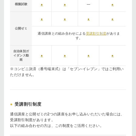
模擬試験
●
●
—
●
●
●
●
●
公開ゼミ
通信講座との組み合わせによる
受講割引制度
がありま
す。
自治体別ガ
●
●
●
●
イダンス動
画
※コンビニ決済（番号端末式）は「セブン-イレブン」ではご利用い
ただけません。
●
受講割引制度
通信講座と公開ゼミの2つの講座をお申し込みいただいた場合には、
受講割引制度があります。
以下の組み合わせの方は、この制度をご活用ください。