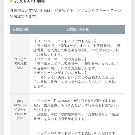
●
お支払い手順等
具体的なお支払い手順は、注文完了後、パソコンやスマートフォン
で確認できます。
お支払い先
お支払いの手順
【ローソン・ミニストップでのお支払い】
・専用端末で、「QRコード」または「お客様番号」「確
認番号」を入力して申込券を印刷し、30分以内にレジに
てお支払いします。
【ファミリーマートでのお支払い】
コンビニ
でのお支
・専用端末にて「お客様番号」「確認番号」を入力して
払い
申込券を印刷し、レジでお支払いします。
【デイリーヤマザキでのお支払い】
・「オンライン決済」とレジにいる店員さんにお伝え、
「お支払い番号」をタッチパネルに入力して、お支払い
します。
・ペイジー（Pay-easy）が利用できるATMであれば、
銀行
銀行・信用金庫、ろうきんなどいずれからもお支払いい
ATM（ペ
イジー）
ただけます。
でのお支
・お支払い時に「収納機関番号」「お客様番号」「確認
払い
番号」を入力する必要があります。
・パソコンやスマートフォンでお支払いいただけます。