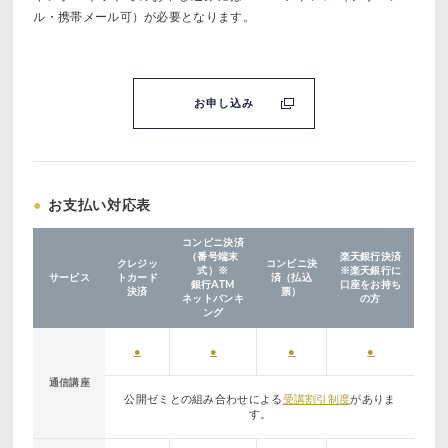
ル・携帯メール可）が必要となります。
お申し込み
●
お支払い対応表
コンビニ決済
（番号端末
楽天銀行決済
クレジッ
コンビニ決
式）
※
※楽天銀行に
サービス
トカード
済（払込
銀行ATM
口座をお持ち
決済
票）
ネットバンキ
の方
ング
●
●
●
●
通信講座
公開ゼミとの組み合わせによる
受講割引制度
がありま
す。