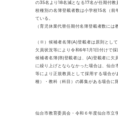
の35名より18名減となる17名が任期付
校種別の名簿登載者数は小学校15名（前
ている。
（育児休業代替任期付名簿登載者数には教
（※）候補者名簿(A)登載者は原則とし
欠員状況等により令和6年1月1日付けで
候補者名簿(B)登載者は、(A)登載者に
に繰り上げとならなかった場合は、仙台市
等により正規教員として採用する場合があ
種）・教科（科目）の募集がある場合に
仙台市教育委員会・令和６年度仙台市立学