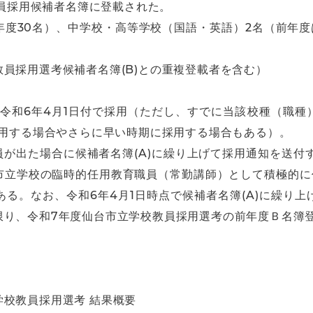
教員採用候補者名簿に登載された。
年度30名）、中学校・高等学校（国語・英語）2名（前年
員採用選考候補者名簿(B)との重複登載者を含む）
て令和6年4月1日付で採用（ただし、すでに当該校種（職
採用する場合やさらに早い時期に採用する場合もある）。
欠員が出た場合に候補者名簿(A)に繰り上げて採用通知を送付す
立学校の臨時的任用教育職員（常勤講師）として積極的に任
る。なお、令和6年4月1日時点で候補者名簿(A)に繰り
限り、令和7年度仙台市立学校教員採用選考の前年度Ｂ名簿
校教員採用選考 結果概要