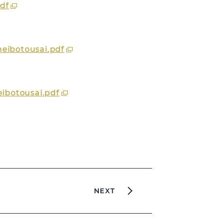
df
eibotousai.pdf
ibotousai.pdf
NEXT