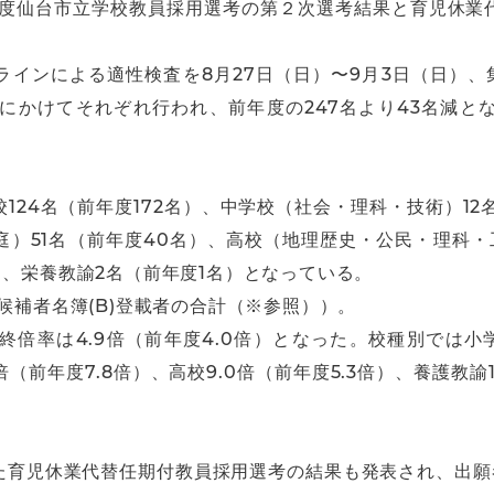
６年度仙台市立学校教員採用選考の第２次選考結果と育児休業
インによる適性検査を8月27日（日）〜9月3日（日）、集
）にかけてそれぞれ行われ、前年度の247名より43名減と
124名（前年度172名）、中学校（社会・理科・技術）12
庭）51名（前年度40名）、高校（地理歴史・公民・理科・
）、栄養教諭2名（前年度1名）となっている。
候補者名簿(B)登載者の合計（※参照））。
率は4.9倍（前年度4.0倍）となった。校種別では小学校3
（前年度7.8倍）、高校9.0倍（前年度5.3倍）、養護教諭10
育児休業代替任期付教員採用選考の結果も発表され、出願者