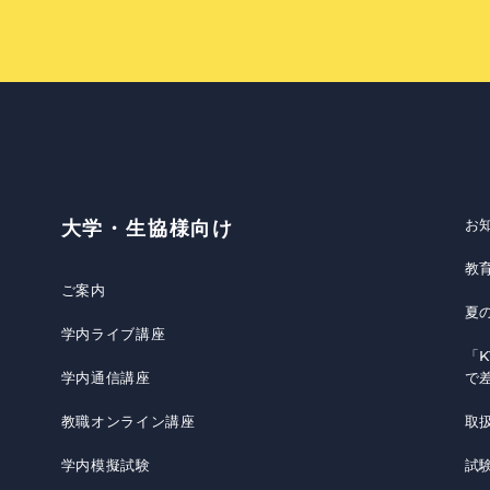
お
大学・生協様向け
教
ご案内
夏
学内ライブ講座
「K
学内通信講座
で
教職オンライン講座
取
学内模擬試験
試