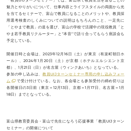
「教員UIJターンセミナー」では、富山県で教員生活を送ることの
魅力とやりがいについて、仕事内容とライフスタイルの両面から光
を当てるセミナーで、富山で教員になることのメリットや、教員採
用選考検査のしくみについての説明はもちろんのこと、一足先に
「とやまで教員」の道を選び、富山の学校で活躍中の現役教員「と
やま若手教員リクルーター」と"本音"で語り合ってもらう座談会も
予定している。
開催日時と会場は、2023年12月16日（土）が東京（有楽町朝日ホ
ール）、2024年1月20日（土）が京都（ホテルエルシエント京
都）、1月21日（日）が名古屋（ウィンクあいち）となっている。
参加の申し込みは、
教員UIJターンセミナー専用の申し込みフォー
ム
で受け付けている。なお、各会場とも参加受付の締め切りは
各開催日の3日前（東京＝12月13日、京都＝1月17日、名古屋＝1月
18日）までとなっている。
富山県教育委員会・富山で先生になろう応援事業「教員UIJターン
セミナー」の開催について