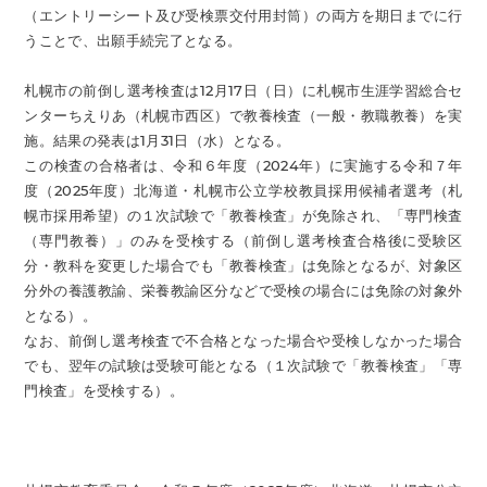
（エントリーシート及び受検票交付用封筒）の両方を期日までに行
うことで、出願手続完了となる。
札幌市の前倒し選考検査は12月17日（日）に札幌市生涯学習総合セ
ンターちえりあ（札幌市西区）で教養検査（一般・教職教養）を実
施。結果の発表は1月31日（水）となる。
この検査の合格者は、令和６年度（2024年）に実施する令和７年
度（2025年度）北海道・札幌市公立学校教員採用候補者選考（札
幌市採用希望）の１次試験で「教養検査」が免除され、「専門検査
（専門教養）」のみを受検する（前倒し選考検査合格後に受験区
分・教科を変更した場合でも「教養検査」は免除となるが、対象区
分外の養護教諭、栄養教諭区分などで受検の場合には免除の対象外
となる）。
なお、前倒し選考検査で不合格となった場合や受検しなかった場合
でも、翌年の試験は受験可能となる（１次試験で「教養検査」「専
門検査」を受検する）。