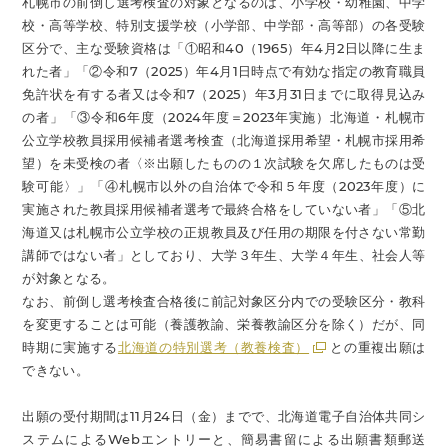
札幌市の前倒し選考検査の対象となるのは、小学校・幼稚園、中学
校・高等学校、特別支援学校（小学部、中学部・高等部）の各受験
区分で、主な受験資格は「①昭和40（1965）年4月2日以降に生ま
れた者」「②令和7（2025）年4月1日時点で有効な指定の教育職員
免許状を有する者又は令和7（2025）年3月31日までに取得見込み
の者」「③令和6年度（2024年度＝2023年実施）北海道・札幌市
公立学校教員採用候補者選考検査（北海道採用希望・札幌市採用希
望）を未受検の者〈※出願したものの１次試験を欠席したものは受
験可能〉」「④札幌市以外の自治体で令和５年度（2023年度）に
実施された教員採用候補者選考で最終合格をしていない者」「⑤北
海道又は札幌市公立学校の正規教員及び任用の期限を付さない常勤
講師ではない者」としており、大学３年生、大学４年生、社会人等
が対象となる。
なお、前倒し選考検査合格後に前記対象区分内での受験区分・教科
を変更することは可能（養護教諭、栄養教諭区分を除く）だが、同
時期に実施する
北海道の特別選考（教養検査）
との重複出願は
できない。
出願の受付期間は11月24日（金）までで、北海道電子自治体共同シ
ステムによるWebエントリーと、簡易書留による出願書類郵送