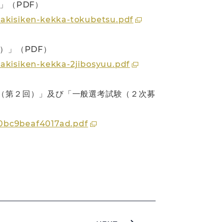
」（PDF）
_akisiken-kekka-tokubetsu.pdf
）」（PDF）
_akisiken-kekka-2jibosyuu.pdf
（第２回）」及び「一般選考試験（２次募
0bc9beaf4017ad.pdf