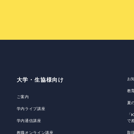
お
大学・生協様向け
教
ご案内
夏
学内ライブ講座
「K
学内通信講座
で
教職オンライン講座
取