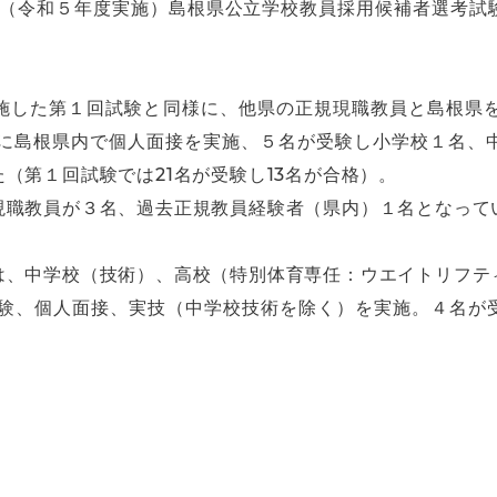
年度（令和５年度実施）島根県公立学校教員採用候補者選考試
。
施した第１回試験と同様に、他県の正規現職教員と島根県を
日）に島根県内で個人面接を実施、５名が受験し小学校１名、
（第１回試験では21名が受験し13名が合格）。
現職教員が３名、過去正規教員経験者（県内）１名となって
は、中学校（技術）、高校（特別体育専任：ウエイトリフテ
記試験、個人面接、実技（中学校技術を除く）を実施。４名が