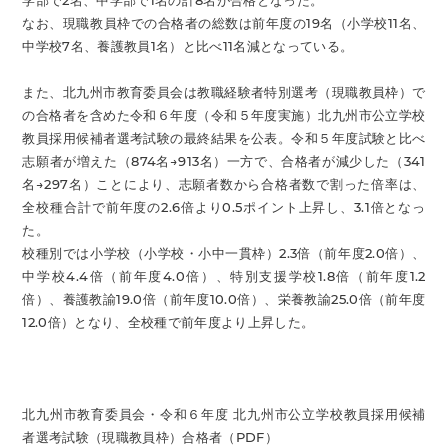
学部で2名、中学部で1名の計8名が合格となった。
なお、現職教員枠での合格者の総数は前年度の19名（小学校11名、
中学校7名、養護教員1名）と比べ11名減となっている。
また、北九州市教育委員会は教職経験者特別選考（現職教員枠）で
の合格者を含めた令和６年度（令和５年度実施）北九州市公立学校
教員採用候補者選考試験の最終結果を公表。令和５年度試験と比べ
志願者が増えた（874名→913名）一方で、合格者が減少した（341
名→297名）ことにより、志願者数から合格者数で割った倍率は、
全校種合計で前年度の2.6倍より0.5ポイント上昇し、3.1倍となっ
た。
校種別では小学校（小学校・小中一貫枠）2.3倍（前年度2.0倍）、
中学校4.4倍（前年度4.0倍）、特別支援学校1.8倍（前年度1.2
倍）、養護教諭19.0倍（前年度10.0倍）、栄養教諭25.0倍（前年度
12.0倍）となり、全校種で前年度より上昇した。
北九州市教育委員会・令和６年度 北九州市公立学校教員採用候補
者選考試験（現職教員枠）合格者（PDF）