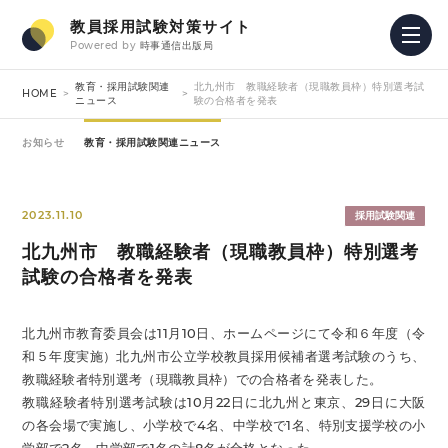
教員採用試験対策サイト
Powered by
時事通信出版局
教育・採用試験関連
北九州市 教職経験者（現職教員枠）特別選考試
HOME
ニュース
験の合格者を発表
お知らせ
教育・採用試験関連ニュース
2023.11.10
採用試験関連
北九州市 教職経験者（現職教員枠）特別選考
試験の合格者を発表
北九州市教育委員会は11月10日、ホームページにて令和６年度（令
和５年度実施）北九州市公立学校教員採用候補者選考試験のうち、
教職経験者特別選考（現職教員枠）での合格者を発表した。
教職経験者特別選考試験は10月22日に北九州と東京、29日に大阪
の各会場で実施し、小学校で4名、中学校で1名、特別支援学校の小