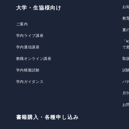
お
大学・生協様向け
教
ご案内
夏
学内ライブ講座
「K
学内通信講座
で
教職オンライン講座
取
学内模擬試験
試
学内ガイダンス
バ
月
お
書籍購入・各種申し込み