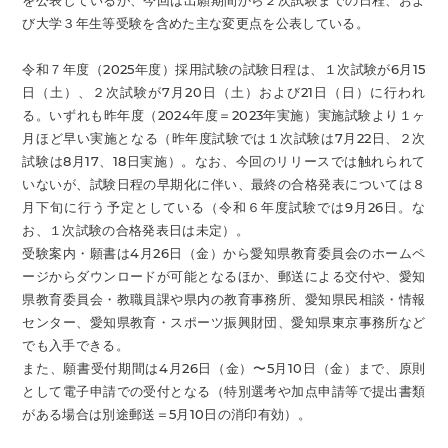
を公表しているが、今回は出願期間から２次試験までの日程、およ
び大学３年生等受験を含めた主な変更点を公表している。
令和７年度（2025年度）採用試験の試験日程は、１次試験が6月15
日（土）、２次試験が7月20日（土）および21日（日）に行われ
る。いずれも昨年度（2024年度＝2023年実施）実施試験より１ヶ
月ほど早い実施となる（昨年度試験では１次試験は7月22日、２次
試験は8月17、18日実施）。なお、今回のリリースでは触れられて
いないが、試験日程の早期化に伴い、最終の合格発表については８
月下旬に行う予定としている（令和６年度試験では9月26日。な
お、１次試験の合格発表日は未定）。
受験案内・願書は4月26日（金）から愛知県教育委員会のホームペ
ージからダウンロードが可能となるほか、郵送による交付や、愛知
県教育委員会・教職員課や県内の教育事務所、愛知県民相談・情報
センター、愛知県教育・スポーツ振興財団、愛知県東京事務所など
でも入手できる。
また、願書受付期間は4月26日（金）〜5月10日（金）まで、原則
として電子申請での受付となる（特別選考や加点申請等で提出書類
がある場合は別途郵送＝5月10日の消印有効）。