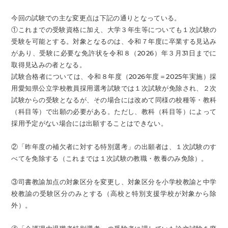
今回の試験での主な変更点は下記の通りとなっている。
①これまでの受験資格に加え、大学３年生等についても１次試験の
受験を可能とする。対象となるのは、令和７年度に卒業する見込み
があり、受験に必要な免許状を令和８（2026）年３月31日までに
取得見込みの者となる。
試験合格者については、令和８年度（2026年度＝2025年実施）採
用愛知県公立学校教員採用選考試験では１次試験が免除され、２次
試験からの受験となるが、その場合には改めて同様の校種等・教科
（科目等）で出願の必要がある。ただし、教科（科目等）によって
採用予定がない場合には出願することはできない。
②「昨年度の補欠者に対する特別選考」の出願者は、１次試験のす
べてを免除する（これまでは１次試験の教職・教養のみ免除）。
③司書教諭加点の対象区分を変更し、対象区分を小学校教諭と中学
校教諭の受験区分のみとする（高校と特別支援学校が対象から除
外）。​