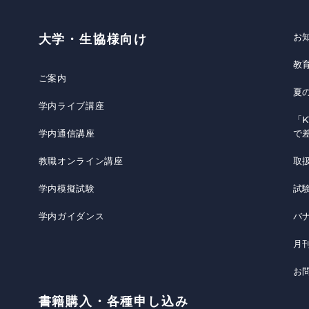
お
大学・生協様向け
教
ご案内
夏
学内ライブ講座
「K
学内通信講座
で
教職オンライン講座
取
学内模擬試験
試
学内ガイダンス
バ
月
お
書籍購入・各種申し込み