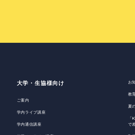
お
大学・生協様向け
教
ご案内
夏
学内ライブ講座
「K
学内通信講座
で