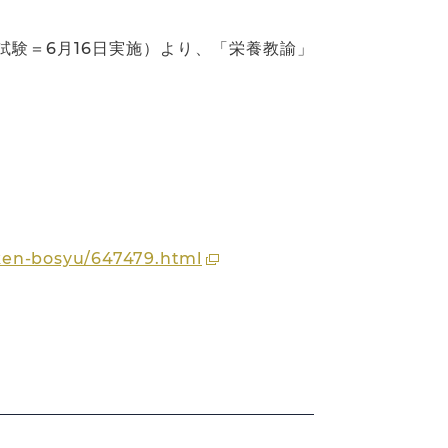
試験＝6月16日実施）より、「栄養教諭」
。
iken-bosyu/647479.html