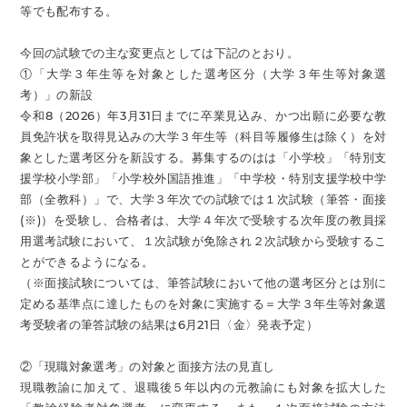
等でも配布する。
今回の試験での主な変更点としては下記のとおり。
①「大学３年生等を対象とした選考区分（大学３年生等対象選
考）」の新設
令和8（2026）年3月31日までに卒業見込み、かつ出願に必要な教
員免許状を取得見込みの大学３年生等（科目等履修生は除く）を対
象とした選考区分を新設する。募集するのはは「小学校」「特別支
援学校小学部」「小学校外国語推進」「中学校・特別支援学校中学
部（全教科）」で、大学３年次での試験では１次試験（筆答・面接
(※)）を受験し、合格者は、大学４年次で受験する次年度の教員採
用選考試験において、１次試験が免除され２次試験から受験するこ
とができるようになる。
（※面接試験については、筆答試験において他の選考区分とは別に
定める基準点に達したものを対象に実施する＝大学３年生等対象選
考受験者の筆答試験の結果は6月21日〈金〉発表予定）
②「現職対象選考」の対象と面接方法の見直し
現職教諭に加えて、退職後５年以内の元教諭にも対象を拡大した