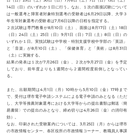
日（日）29日（土）30日（日）7月6日（土）7日（日）13日（土）
14日（日）のいずれか１日に行う。なお、１次の面接試験について
は一般選考と障害者対象特別選考の受験者は6月29日以降、大学３
年生等対象選考の受験者は7月6日以降の日程を指定する。
２次試験は専門教養が8月10日（土）、面接は8月17日（土）18日
（日）24日（土）25日（日）9月1日（日）7日（土）8日（日）の
いずれか１日。実技試験は中学校・特別支援学校中学部の「英語」
と「音楽」が8月10日（土）、「保健体育」と「美術」は8月31日
（土）に実施する。
結果の発表は１次が7月26日（金）、２次が9月27日（金）を予定
しており、前年度よりも１週間から２週間程度前倒しとなってい
る。
また、出願期間は4月1日（月）10時から5月10日（金）17時まで
で、受付は堺市電子申請システムによる電子申請のみとなる（ただ
し、大学等推薦対象選考における大学等からの提出書類は郵送〈簡
易書留〉での提出のみとなり、締め切りは4月26日〈金〉の消印有
効）。
なお、印刷された受験案内については、3月25日（月）からは堺市
の市政情報センター、各区役所の市政情報コーナー、教職員人事課