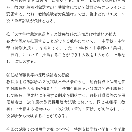
「教諭経験者対象選考」に変更する。また、１次面接試験の方法
を、教諭経験者対象選考の全受験者について対面からオンラインに
変更する。なお「教諭経験者対象選考」では、従来どおり１次・２
次の筆答試験が免除となる。
③「大学等推薦対象選考」の対象教科の追加及び推薦枠の拡大
各大学等から推薦することができる教科について、「中学校・中学
部（特別支援）」を追加する。また、中学校・中学部の「美術」
「技術」について、推薦することができる人数を１人から「上限な
し」に拡大する。
④任期付職員等の採用候補者の新設
教員採用選考試験の２次試験不合格者のうち、総合得点上位者を任
期付職員等の採用候補者とし、任期付職員または臨時的任用職員と
して随時、優先的に任用する制度を開始する。任期付職員等の採用
候補者は、次年度の教員採用選考試験において、同じ校種等（教
科）で出願する場合のみ、１次試験（筆答・面接）が免除され、２
次試験から受験することができる。
今回の試験での採用予定数は小学校・特別支援学校小学部・小学校