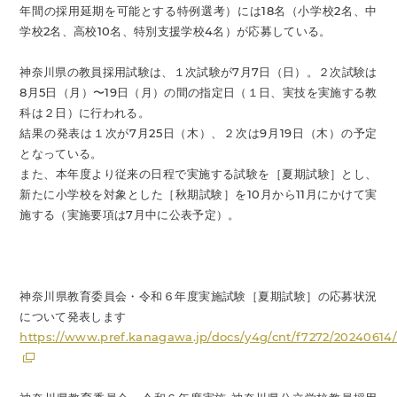
年間の採用延期を可能とする特例選考）には18名（小学校2名、中
学校2名、高校10名、特別支援学校4名）が応募している。
神奈川県の教員採用試験は、１次試験が7月7日（日）。２次試験は
8月5日（月）〜19日（月）の間の指定日（１日、実技を実施する教
科は２日）に行われる。
結果の発表は１次が7月25日（木）、２次は9月19日（木）の予定
となっている。
また、本年度より従来の日程で実施する試験を［夏期試験］とし、
新たに小学校を対象とした［秋期試験］を10月から11月にかけて実
施する（実施要項は7月中に公表予定）。
神奈川県教育委員会・令和６年度実施試験［夏期試験］の応募状況
について発表します
https://www.pref.kanagawa.jp/docs/y4g/cnt/f7272/20240614/