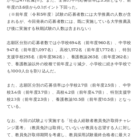
からは471名減(※)。また、全体の平均応募倍率は3.5倍となり、前
年度の3.6倍から0.1ポイント下回った。
（※前年度〈令和5年度〉試験の応募者数には大学推薦の人数が含
まれるが、今回発表の応募者数には、既に実施している大学推薦及
び後に実施する秋期試験の人数は含まれない）
志願区分別の応募者数では小学校694名（前年度960名）、中学校
947名（前年度1,097名）、高校1,572名（前年度1,772名）、特別
支援学校293名（前年度362名）、養護教諭263名（前年度262名）
で、養護教諭以外の校種で前年度より減少、小学校に続き中学校で
も1000人台を割り込んだ。
また、志願区分別の応募倍率は小学校2.7倍（前年度2.5倍）、中学
校3.4倍（前年度3.7倍）、高校4.2倍（前年度4.7倍）、特別支援学
校2.1倍（前年度2.3倍）、養護教諭10.5倍（前年度10.5倍）となっ
ている。
なお、今回の試験より実施する「社会人経験者教員免許取得チャレ
ンジ選考」（教員免許は取得していないが教員を志望する人に対し
て、教員免許取得期間を考慮し、教員採用試験最終合格者に最大２