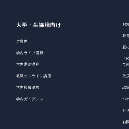
お
大学・生協様向け
教
ご案内
夏
学内ライブ講座
「K
学内通信講座
で
教職オンライン講座
取
学内模擬試験
試
学内ガイダンス
バ
月
お