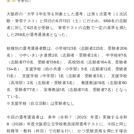
事
を参照）
大阪府の「大学３年生等を対象とした選考」は第１次選考（１次試
験・筆答テスト）と同日の6月15日（土）に行われ、668名の志願
者に対して621名が受験し、筆答テストの点数で一定の基準を満た
した298名が選考通過者となった。
校種別の選考通過者数は、小学校123名（志願者223名、受験者206
名）、小中いきいき連携2名（志願者・受験者2名）、中学校87名
（志願者170名、受験者158名）、高校55名（志願者164名、受験者
154名）、支援学校（幼小共通・小学部）9名（志願者12名、受験者
11名）、支援学校（中学部）1名（志願者・受験者3名）、支援学校
（高等部）2名（志願者・受験者3名）、養護教諭18名（志願者80
名、受験者77名）、栄養教諭1名（志願者11名、受験者7名）となっ
ている。
※支援学校（自立活動）は受験者なし
今回の選考通過者は、来年（令和７〈2025〉年度）実施する令和
8（2026）年度大阪府公立学校教員採用選考テストに、今回と同じ
校種等・教科（科目）で出願を行い、かつ受験資格を満たす場合