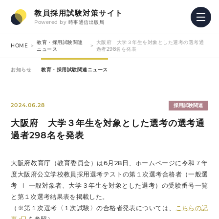
教員採用試験対策サイト
Powered by
時事通信出版局
教育・採用試験関連
大阪府 大学３年生を対象とした選考の選考通
HOME
ニュース
過者298名を発表
お知らせ
教育・採用試験関連ニュース
2024.06.28
採用試験関連
大阪府 大学３年生を対象とした選考の選考通
過者298名を発表
大阪府教育庁（教育委員会）は6月28日、ホームページに令和７年
度大阪府公立学校教員採用選考テストの第１次選考合格者（一般選
考 Ⅰ 一般対象者、大学３年生を対象とした選考）の受験番号一覧
と第１次選考結果表を掲載した。
（※第１次選考〈１次試験〉の合格者発表については、
こちらの記