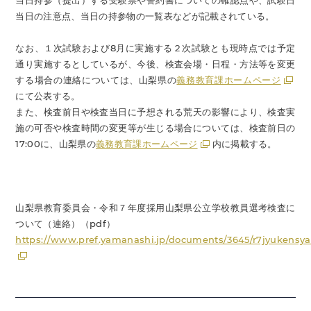
当日持参（提出）する受験票や誓約書についての確認点や、試験日
当日の注意点、当日の持参物の一覧表などが記載されている。
なお、１次試験および8月に実施する２次試験とも現時点では予定
通り実施するとしているが、今後、検査会場・日程・方法等を変更
する場合の連絡については、山梨県の
義務教育課ホームページ
にて公表する。
また、検査前日や検査当日に予想される荒天の影響により、検査実
施の可否や検査時間の変更等が生じる場合については、検査前日の
17:00に、山梨県の
義務教育課ホームページ
内に掲載する。
山梨県教育委員会・令和７年度採用山梨県公立学校教員選考検査に
ついて（連絡）（pdf）
https://www.pref.yamanashi.jp/documents/3645/r7jyukens