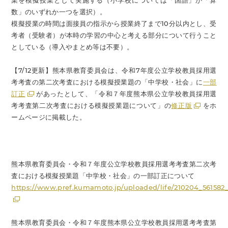
業を模擬授業として実施する（小学校については「国語」か「算
数」のいずれか一つを選択）。
模擬授業の時間は面接員の指示から授業終了まで10分以内とし、受
考者（受験者）が本時の学習の中心と考える部分について行うこと
としている（導入やまとめ等は不要）。
【7/12更新】熊本県教育委員会は、令和7年度公立学校教員採用選
考考査の第二次考査における模擬授業題の「中学校・社会」に
一部
訂正
があったとして、「令和７年度熊本県公立学校教員採用選
考考査第二次考査における模擬授業題について」の
修正版
をホ
ームページに掲載した。
熊本県教育委員会・令和７年度公立学校教員採用選考考査第二次考
査における模擬授業題「中学校・社会」の一部訂正について
https://www.pref.kumamoto.jp/uploaded/life/210204_561582
熊本県教育委員会・令和７年度熊本県公立学校教員採用選考考査第