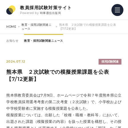
教員採用試験対策サイト
Powered by
時事通信出版局
教育・採用試験関連ニ
熊本県 ２次試験での模擬授業課題を公表
HOME
ュース
【7/12更新】
お知らせ
教育・採用試験関連ニュース
2024.07.12
採用試験関連
熊本県 ２次試験での模擬授業課題を公表
【7/12更新】
熊本県教育委員会は7月9日、ホームページで令和７年度熊本県公立
学校教員採用選考考査の第二次考査（２次試験）で、小学校および
中学校受験者に実施する模擬授業題を公表した。
模擬授業については、出願した「校種・職種・教科等」において、
出題された課題（模擬授業の内容）を扱った授業を構想し、その授