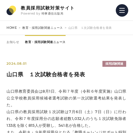
教員採用試験対策サイト
Powered by
時事通信出版局
HOME
教育・採用試験関連ニュース
山口県 １次試験合格者を発表
お知らせ
教育・採用試験関連ニュース
2024.08.01
採用試験関連
山口県 １次試験合格者を発表
山口県教育委員会は8月1日、令和７年度（令和６年度実施）山口県
公立学校教員採用候補者選考試験の第一次試験選考結果を発表し
た。
山口県の教員採用試験１次試験は7月6日（土）7日（日）に行わ
れ、令和７年度採用分の志願者総数1,032人のうち１次試験免除者
133名を除く815人が受験し、541名が合格した。
また、令和８・９年度採用分となる「教職チャレンジサポート特別