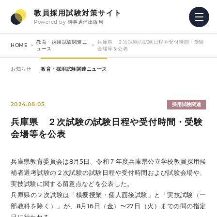
教員採用試験対策サイト
Powered by
時事通信出版局
教育・採用試験関連ニ
兵庫県 ２次試験の試験日程や受付時間・受験
HOME
ュース
会場等を公表
お知らせ
教育・採用試験関連ニュース
2024.08.05
採用試験関連
兵庫県 ２次試験の試験日程や受付時間・受験
会場等を公表
兵庫県教育委員会は8月5日、令和７年度兵庫県公立学校教員採用候
補者選考試験の２次試験の試験日程や受付時間および試験会場や、
実技試験に関する留意点などを公表した。
兵庫県の２次試験は「模擬授業・個人面接試験」と「実技試験（一
部教科を除く）」が、8月16日（金）〜27日（火）までの間の指定