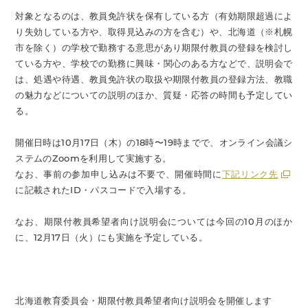
対象となるのは、教員免許状を保有している方（有効期限超過によ
り失効している方や、取得見込みの方を含む）や、北海道（※札幌
市を除く）の学校で勤務する意思があり期限付教員の登録を検討し
ている方や、学校での勤務に興味・関心のある方などで、説明会で
は、処遇や待遇、教員免許状の取扱や期限付教員の登録方法、教職
の魅力などについての説明のほか、質疑・応答の時間も予定してい
る。
開催日時は10月17日（木）の18時〜19時までで、オンライン会議シ
ステムのZoomを利用して実施する。
なお、事前の参加申し込みは不要で、開催時間に
下記リンク先
に記載されたID・パスコードで入場する。
なお、期限付教員希望者向け説明会については今回の10月のほか
に、12月17日（火）にも実施を予定している。
北海道教育委員会・期限付教員希望者向け説明会を開催します