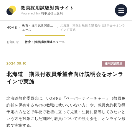
教員採用試験対策サイト
Powered by
時事通信出版局
教育・採用試験関連ニ
北海道 期限付教員希望者向け説明会をオンラ
HOME
ュース
インで実施
お知らせ
教育・採用試験関連ニュース
2024.09.10
採用試験関連
北海道 期限付教員希望者向け説明会をオンラ
インで実施
北海道教育委員会は、いわゆる「ペーパーティーチャー」（教員免
許状を保有するものの教職に就いていない方）や、教員免許状取得
予定の方などで学校で教壇に立って児童・生徒に指導してみたいと
いう方を対象にした期限付教員についての説明会を、オンライン形
式で実施する。