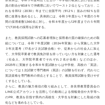
奈良県は、令和５年度時点で公立小・中学校の教員における正規教
員の割合が83.8％で沖縄県に次いでワースト２位となっており、こ
れを令和12（2030）年までに全国平均（91.2％）並みの92％を目
標に改善を進めるとし、具体的には、令和３年度から７年度の５年
間の採用者数1,560名に対し、令和８年度から12年度までの５年間
で1,720名の採用を計画する。
また、教員採用試験への応募者増加と採用者の質の確保のための取
組については、令和７年度試験（2024年実施）から実施した大学
３年次選考（17名が２次試験合格）や、従来からの社会人に加え
て、大学院卒業者で教員免許状を持っていない方を対象とした選考
（社会人、大学院卒業者でそれぞれ２名が合格）などのほか、
2025年に実施する令和８年度試験からは中学校、高校の「英語」
については１次試験で専門教科（英語）の試験を行わず、代わりに
英語資格を専門教科の得点とすることで、教員採用試験を受けやす
くするとしている。
さらに、教員の魅力発信の取り組みとして、奈良県教育委員会の
LINE公式アカウントを活用しての動画による情報発信や大学等へ
のPR、教員を目指す県内の高校生・大学生を対象にした取組の強
化などを進めるとしている。