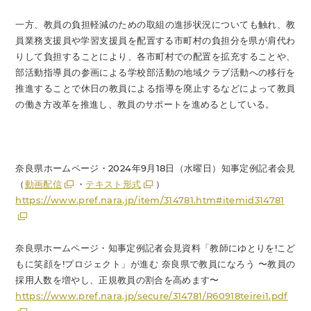
一方、教員の負担軽減のための取組の進捗状況についても触れ、教
員業務支援員や学習支援員を配置する市町村の負担分を県が肩代わ
りして負担することにより、各市町村での配置を拡充することや、
部活動指導員の参画による学校部活動の地域クラブ活動への移行を
推進することで休日の教員による指導を廃止するなどによって教員
の働き方改革を推進し、教員のサポートを進めるとしている。
奈良県ホームページ・2024年9月18日（水曜日）知事定例記者会見
（
動画配信
・
テキスト形式
）
https://www.pref.nara.jp/item/314781.htm#itemid314781
奈良県ホームページ・知事定例記者会見資料「教師にゆとりを!こど
もに笑顔を!プロジェクト」が進む 奈良県で教員になろう 〜教員の
採用人数を増やし、正規教員の割合を高めます〜
https://www.pref.nara.jp/secure/314781/R60918teirei1.pdf