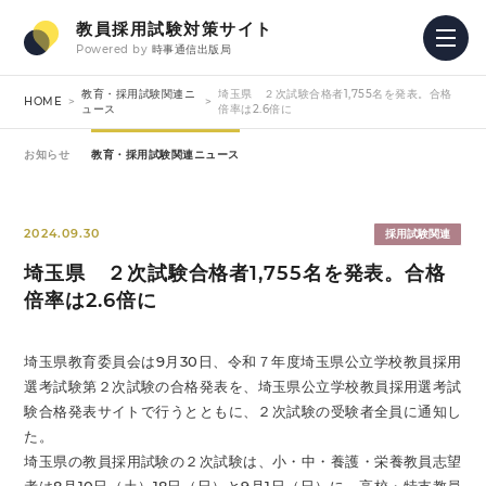
教員採用試験対策サイト
Powered by
時事通信出版局
教育・採用試験関連ニ
埼玉県 ２次試験合格者1,755名を発表。合格
HOME
ュース
倍率は2.6倍に
お知らせ
教育・採用試験関連ニュース
2024.09.30
採用試験関連
埼玉県 ２次試験合格者1,755名を発表。合格
倍率は2.6倍に
埼玉県教育委員会は9月30日、令和７年度埼玉県公立学校教員採用
選考試験第２次試験の合格発表を、埼玉県公立学校教員採用選考試
験合格発表サイトで行うとともに、２次試験の受験者全員に通知し
た。
埼玉県の教員採用試験の２次試験は、小・中・養護・栄養教員志望