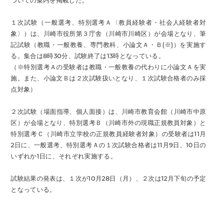
ついての案内を掲載した。
１次試験（一般選考、特別選考Ａ〈教員経験者・社会人経験者対
象〉）は、川崎市役所第３庁舎（川崎市川崎区）が会場となり、筆
記試験（教職・一般教養、専門教科、小論文Ａ・Ｂ(※)）を実施す
る。集合は8時30分、試験終了は13時となっている。
（※特別選考Ａの受験者は教職・一般教養の代わりに小論文Ａを実
施。また、小論文Ｂは２次試験扱いとなり、１次試験合格者のみ採
点対象）
２次試験（場面指導、個人面接）は、川崎市教育会館（川崎市中原
区）が会場となり、特別選考Ｂ（川崎市外の現職正規教員対象）と
特別選考Ｃ（川崎市立学校の正規教員経験者対象）の受験者は11月
2日に、一般選考、特別選考Ａの１次試験合格者は11月9日、10日の
いずれか1日に、それぞれ実施する。
試験結果の発表は、１次が10月28日（月）、２次は12月下旬の予定
となっている。