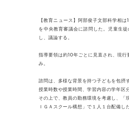
【教育ニュース】阿部俊子文部科学相は
を中央教育審議会に諮問した。児童生徒
し、議論する。
指導要領は約10年ごとに見直され、現行
み。
諮問は、多様な背景を持つ子どもを包摂
授業時数や授業時間、学習内容の学年区
その上で、教員の勤務環境を考慮し、「
ＩＧＡスクール構想」で１人１台配備し