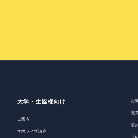
お
大学・生協様向け
教
ご案内
夏
学内ライブ講座
「K