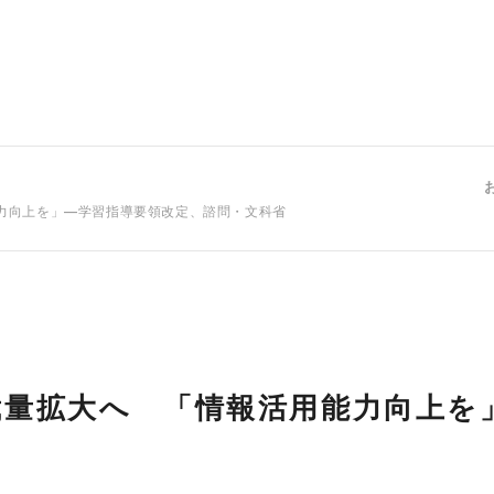
力向上を」―学習指導要領改定、諮問・文科省
裁量拡大へ 「情報活用能力向上を