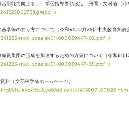
報活用能力向上を」―学習指導要領改定、諮問・文科省（時
=2024122500273&g=soc
基準等の在り方について（令和6年12月25日中央教育審議
0241225-mxt_soseisk01-000039447-02.pdf
職員集団の形成を加速するための方策について（令和6年12
0241225-mxt_soseisk01-000039447-05.pdf
付資料（文部科学省ホームページ）
ingi/chukyo/chukyo0/gijiroku/1415607_00026.htm