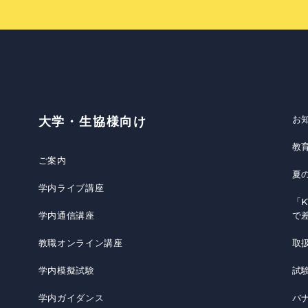
お
大学・生協様向け
教
ご案内
夏
学内ライブ講座
「K
学内通信講座
で
教職オンライン講座
取
学内模擬試験
試
学内ガイダンス
バ