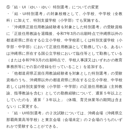
⑤「結・UI〈ゆい・ゆい〉特別選考」についての変更
・「結・UI特別選考」の対象校種として、小学校、中学校（全教
科）に加えて、特別支援学校（小学部）でも実施する。
・「沖縄県正規任用教諭経験者を対象とした特別選考」の受験資格
に「正規任用教諭を退職後、令和7年3月の出願時点で沖縄県以外の
都道府県に所在する公立小学校、中学校若しくは特別支援学校（小
学部・中学部）において正規任用教諭として勤務している、あるい
は沖縄県に所在する国公立学校において臨任等として勤務している
（または令和7年3月の出願時点で、学校人事課又はいずれかの教育
事務所等にその旨の登録を行っていること）を追加する。
・「他都道府県正規任用教諭経験者を対象とした特別選考」の受験
資格のうち、沖縄県以外の都道府県に所在する公立小学校、中学校
若しくは特別支援学校（小学部・中学部）の正規任用教諭（主幹教
諭、指導教諭を含む）としての勤務経験について、通算５年以上と
していたのを、通算「３年以上」（休職、育児休業等の期間は含ま
ない）に変更する。
・「結・UI特別選考」の２次試験については、沖縄会場（沖縄県立
那覇商業高等学校）と東京会場（会場未定）の２会場のうちのいず
れかで受験することができる。