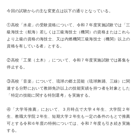
今回の試験からの主な変更点は以下の通りとなっている。
①高校「水産」の受験資格について、令和７年度実施試験では「三
級海技士（航海）若しくは三級海技士（機関）の資格またはこれら
より上級の資格の海技士、又は内燃機関三級海技士（機関）以上の
資格を有している者」とする。
②高校「工業（土木）」について、令和７年度実施試験では募集を
停止する。
③高校「音楽」について、琉球の郷土芸能（琉球舞踊、三線）に関
連する分野において教師免許以上の技能実績を持つ者を対象とした
「特定の技能に関する特別選考」を実施する。
④「大学等推薦」において、３月時点で大学４年生、大学院２年
生、教職大学院２年生、短期大学２年生も一定の条件のもとで推薦
可とする令和６年度の特例については、令和７年度も引き続き実施
する。