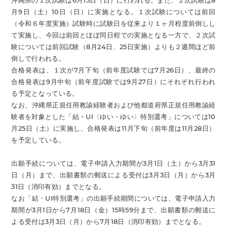
沖縄県の１次試験は6月15日（日）に行われる。また、２次試験は8
月9日（土）10日（日）に実施となる。１次試験については前回
（令和６年度実施）試験時に試験日を従来より１ヶ月程度前倒しし
て実施し、今回は前回とほぼ同日程での実施となる一方で、２次試
験については前回試験（8月24日、25日実施）よりも２週間ほど前
倒しで行われる。
合格発表は、１次が7月下旬（前年度試験では7月26日）、最終の
合格発表は9月中旬（前年度試験では9月27日）にそれぞれ行われ
る予定となっている。
なお、沖縄県正規任用教諭経験者および他都道府県正規任用教諭経
験者を対象とした「結・UI〈ゆい・ゆい〉特別選考」については10
月25日（土）に実施し、合格発表は11月下旬（前年度は11月28日）
を予定している。
出願手続については、電子申請入力期間が3月1日（土）から3月31
日（月）まで、出願書類の郵送による受付は3月3日（月）から3月
31日（消印有効）までとなる。
なお「結・UI特別選考」の出願手続期間については、電子申請入力
期間が3月1日から7月18日（金）15時59分まで、出願書類の郵送に
よる受付は3月3日（月）から7月18日（消印有効）までとなる。