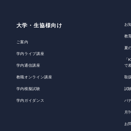
お
大学・生協様向け
教
ご案内
夏
学内ライブ講座
「K
学内通信講座
で
教職オンライン講座
取
学内模擬試験
試
学内ガイダンス
バ
月
お