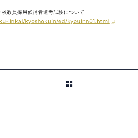
学校教員採用候補者選考試験について
iku-iinkai/kyoshokuin/ed/kyouinn01.html