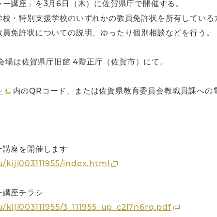
ー講座」を3月6日（木）に佐賀県庁で開催する。
学校・特別支援学校のいずれかの教員免許状を所有している
教員免許状についての説明、ゆったり個別相談などを行う。
で、会場は佐賀県庁旧館 4階正庁（佐賀市）にて。
シ
内のQRコード、または佐賀県教育委員会教職員課への
ー講座を開催します
u/kiji003111955/index.html
ー講座チラシ
u/kiji003111955/3_111955_up_c2i7n6rq.pdf