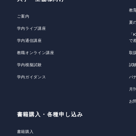
教
ご案内
夏
学内ライブ講座
「K
学内通信講座
で
教職オンライン講座
取
学内模擬試験
試
学内ガイダンス
バ
月
お
書籍購入・各種申し込み
書籍購入