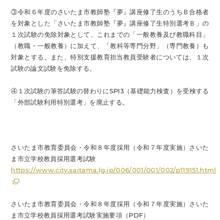
③令和６年度のさいたま市教師塾『夢』講座修了生のうちＢ合格者
を対象とした「さいたま市教師塾『夢』講座修了生特別選考Ｂ」の
１次試験の免除対象として、これまでの「一般教養及び教職科目」
（教職・一般教養）に加えて、「教科等専門分野」（専門教養）も
対象とする。また、特別支援教育担当教員受験者については、１次
試験の論文試験を免除する。
④１次試験の筆答試験の替わりにSPI3（基礎能力検査）を受検する
「外部試験利用特別選考」を廃止する。
さいたま市教育委員会・令和８年度採用（令和７年度実施）さいた
ま市立学校教員採用選考試験
https://www.city.saitama.lg.jp/006/001/001/002/p119151.html
さいたま市教育委員会・令和８年度採用（令和７年度実施）さいた
ま市立学校教員採用選考試験実施要項（PDF）