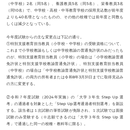
（中学校）2名（同5名）、養護教員5名（同5名）、栄養教員3名
（同10名）で、中学校・高校・中等教育学校の採用見込数が前年度
よりも40名増となったものの、その他の校種では前年度と同数も
しくは減少となっている。
今年度試験からの主な変更点は下記の通り。
①特別支援教育担当教員（小学校・中学校）の受験資格について、
これまで小学校教諭もしくは中学校教諭の普通免許状のみだったも
のが、特別支援教育担当教員（小学校）の場合は「小学校教諭普通
免許状と特別支援学校教諭普通免許状」、特別支援教育担当教員
（中学校）の場合は「中学校教諭普通免許状と特別支援学校教諭普
通免許状」の両方の所有者または令和8年3月31日までに取得見込み
の方に変更する。
②令和７年度試験（2024年実施）の「大学３年生 Step Up 選
考」の通過者を対象とした「Step Up選考通過者特別選考」を新設
する。該当者は１次試験の筆答試験が免除され、１次試験では面接
試験のみ受験する（※志願できるのは「大学３年生 Step Up 選
考」で通過した同一の校種・教科等に限る）。