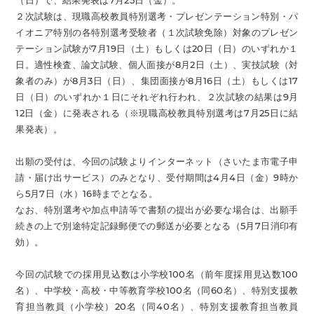
（日）で、結果発表は7月25日（金）。
２次試験は、現職高校教員特別選考・プレゼンテーション特別・パ
イオニア特別の各特別選考受験者（１次試験免除）対象のプレゼン
テーション試験が7月19日（土）もしくは20日（日）のいずれか１
日。適性検査、論文試験、個人面接が8月2日（土）、実技試験（対
象者のみ）が8月3日（日）、集団面接が8月16日（土）もしくは17
日（日）のいずれか１日にそれぞれ行われ、２次試験の結果は9月
12日（金）に発表される（※現職高校教員特別選考は7月25日に結
果発表）。
出願の受付は、今回の試験よりインターネット（さいたま市電子申
請・届け出サービス）のみとなり、受付期間は4月4日（金）9時か
ら5月7日（水）16時までとなる。
なお、特別選考や加点申請等で書類の提出が必要な場合は、出願手
続きの上で別途特定記録郵便での郵送が必要となる（5月7日消印有
効）。
今回の試験での採用見込数は小学校100名（前年度採用見込数100
名）、中学校・高校・中等教育学校100名（同60名）、特別支援教
育担当教員（小学校）20名（同40名）、特別支援教育担当教員